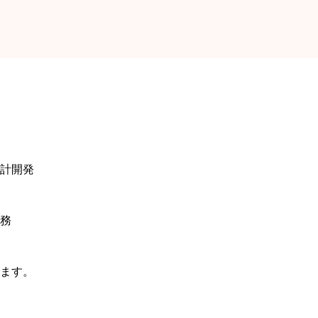
計開発
務
ます。