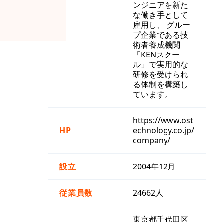
ンジニアを新た
な働き手として
雇用し、 グルー
プ企業である技
術者養成機関
「KENスクー
ル」で実用的な
研修を受けられ
る体制を構築し
ています。
https://www.ost
HP
echnology.co.jp/
company/
設立
2004年12月
従業員数
24662人
東京都千代田区