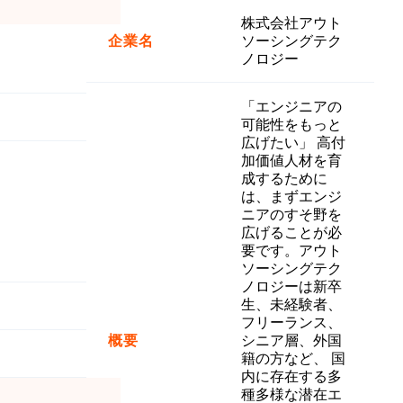
株式会社アウト
企業名
ソーシングテク
ノロジー
「エンジニアの
可能性をもっと
広げたい」 高付
加価値人材を育
成するために
は、まずエンジ
ニアのすそ野を
広げることが必
要です。アウト
ソーシングテク
ノロジーは新卒
生、未経験者、
フリーランス、
概要
シニア層、外国
籍の方など、 国
内に存在する多
種多様な潜在エ