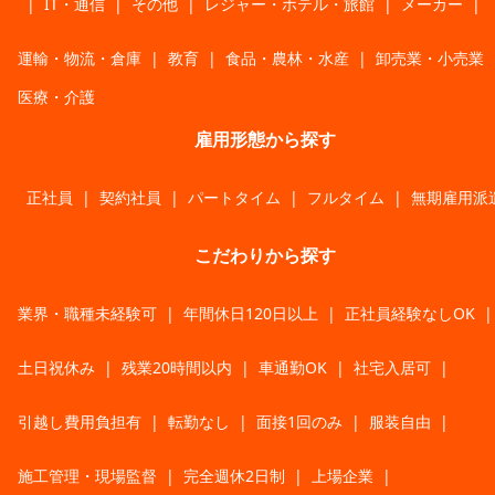
|
IT・通信
|
その他
|
レジャー・ホテル・旅館
|
メーカー
|
運輸・物流・倉庫
|
教育
|
食品・農林・水産
|
卸売業・小売業
医療・介護
雇用形態から探す
正社員
|
契約社員
|
パートタイム
|
フルタイム
|
無期雇用派
こだわりから探す
業界・職種未経験可
|
年間休日120日以上
|
正社員経験なしOK
|
土日祝休み
|
残業20時間以内
|
車通勤OK
|
社宅入居可
|
引越し費用負担有
|
転勤なし
|
面接1回のみ
|
服装自由
|
施工管理・現場監督
|
完全週休2日制
|
上場企業
|