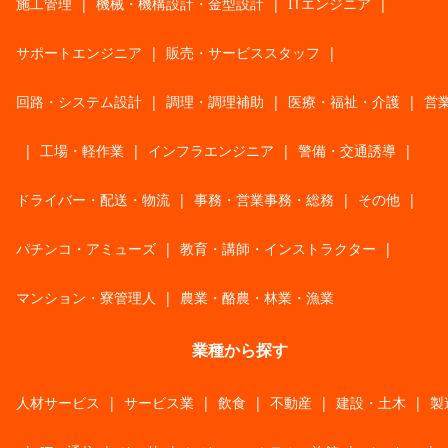
施工管理
|
機械・機構設計・金型設計
|
ITエンジニア
|
サポートエンジニア
|
販売・サービススタッフ
|
回路・システム設計
|
調理・調理補助
|
医療・福祉・介護
|
営
|
工場・軽作業
|
インフラエンジニア
|
警備・交通誘導
|
ドライバー・配送・物流
|
事務・営業事務・総務
|
その他
|
パチンコ・アミューズ
|
教育・講師・インストラクター
|
マンション・寮管理人
|
農業・酪農・林業・漁業
業種から探す
人材サービス
|
サービス業
|
飲食
|
不動産
|
建設・土木
|
製