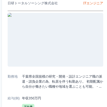
日研トータルソーシング株式会社
ITエンジニア
勤務地
千葉県全国規模の研究・開発・設計エンジニア職の派
遣・請負企業の為、転居を伴う転勤あり。 初期配属か
ら自分が働きたい職種や地域を選ぶことも可能。・5
つの職種から選択：機械、電気電子、半導体、IT、
R&D（化学生物系）・7つの勤務エリア...
給与(例)
年収350万円
正社員