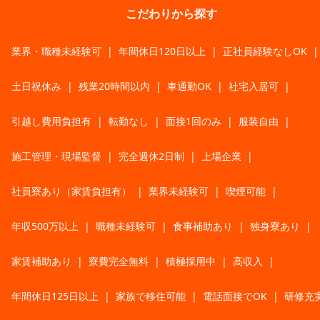
こだわりから探す
業界・職種未経験可
|
年間休日120日以上
|
正社員経験なしOK
|
土日祝休み
|
残業20時間以内
|
車通勤OK
|
社宅入居可
|
引越し費用負担有
|
転勤なし
|
面接1回のみ
|
服装自由
|
施工管理・現場監督
|
完全週休2日制
|
上場企業
|
社員寮あり（家賃負担有）
|
業界未経験可
|
喫煙可能
|
年収500万以上
|
職種未経験可
|
食事補助あり
|
独身寮あり
|
家賃補助あり
|
寮費完全無料
|
積極採用中
|
高収入
|
年間休日125日以上
|
家族で移住可能
|
電話面接でOK
|
研修充