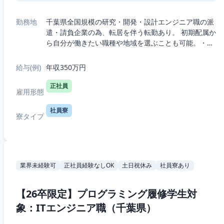
勤務地
千葉県全国規模の研究・開発・設計エンジニア職の派
遣・請負企業の為、転居を伴う転勤あり。 初期配属か
ら自分が働きたい職種や地域を選ぶことも可能。・5
つの職種から選択：機械、電気電子、半導体、IT、
R&D（化学生物系）・7つの勤務エリア...
給与(例)
年収350万円
正社員
雇用形態
社員寮
寮タイプ
業界未経験可
正社員経験なしOK
土日祝休み
社員寮あり
【26卒限定】プログラミング履修学生対
象：ITエンジニア職（千葉県）