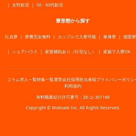
|
女性歓迎
|
50・60代歓迎
寮形態から探す
社員寮
|
寮費完全無料
|
カップルで入寮可能
|
単身寮
|
個室寮
|
シェアハウス
|
家賃補助あり（社宅なし）
|
家族で入寮OK
コラム
求人一覧
特集一覧
運営会社
採用担当者様
プライバシーポリシ
利用規約
有料職業紹介許可番号：28-ユ-301188
Copyright © Motivate Inc. All Rights Reserved.