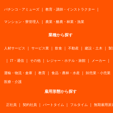
パチンコ・アミューズ
|
教育・講師・インストラクター
|
マンション・寮管理人
|
農業・酪農・林業・漁業
業種から探す
人材サービス
|
サービス業
|
飲食
|
不動産
|
建設・土木
|
製
|
IT・通信
|
その他
|
レジャー・ホテル・旅館
|
メーカー
|
運輸・物流・倉庫
|
教育
|
食品・農林・水産
|
卸売業・小売業
医療・介護
雇用形態から探す
正社員
|
契約社員
|
パートタイム
|
フルタイム
|
無期雇用派