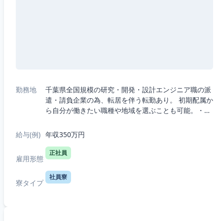
勤務地
千葉県全国規模の研究・開発・設計エンジニア職の派
遣・請負企業の為、転居を伴う転勤あり。 初期配属か
ら自分が働きたい職種や地域を選ぶことも可能。・5
つの職種から選択：機械、電気電子、半導体、IT、
R&D（化学生物系）・7つの勤務エリア...
給与(例)
年収350万円
正社員
雇用形態
社員寮
寮タイプ