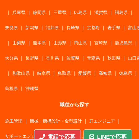
|
兵庫県
|
静岡県
|
三重県
|
広島県
|
滋賀県
|
福島県
|
奈良県
|
新潟県
|
福井県
|
長崎県
|
京都府
|
岩手県
|
富山
|
山梨県
|
熊本県
|
山形県
|
岡山県
|
宮崎県
|
鹿児島県
|
大分県
|
長野県
|
香川県
|
佐賀県
|
青森県
|
秋田県
|
山口
|
和歌山県
|
岐阜県
|
鳥取県
|
愛媛県
|
高知県
|
徳島県
|
島根県
|
沖縄県
職種から探す
施工管理
|
機械・機構設計・金型設計
|
ITエンジニア
|
サポートエンジニア
|
販売・サービススタッフ
|
電話で応募
LINEで応募