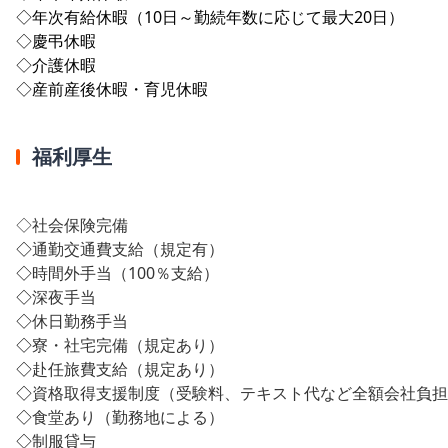
◇年次有給休暇（10日～勤続年数に応じて最大20日）
◇慶弔休暇
◇介護休暇
◇産前産後休暇・育児休暇
福利厚生
◇社会保険完備
◇
通勤交通費支給（規定有）
◇
時間外手当（100％支給）
◇
深夜手当
◇
休日勤務手当
◇
寮・社宅完備（規定あり）
◇
赴任旅費支給（規定あり）
◇
資格取得支援制度（受験料、テキスト代など全額会社負担
◇
食堂あり（勤務地による）
◇
制服貸与