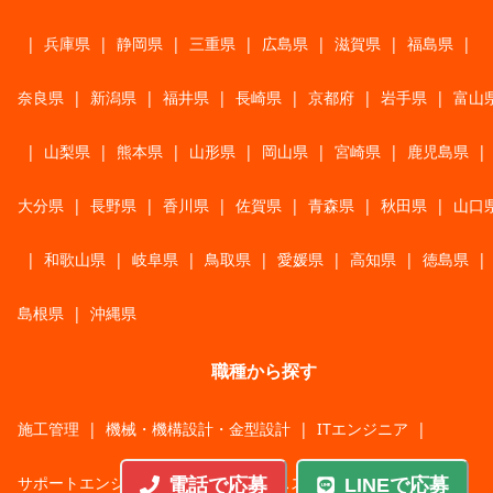
|
兵庫県
|
静岡県
|
三重県
|
広島県
|
滋賀県
|
福島県
|
奈良県
|
新潟県
|
福井県
|
長崎県
|
京都府
|
岩手県
|
富山
|
山梨県
|
熊本県
|
山形県
|
岡山県
|
宮崎県
|
鹿児島県
|
大分県
|
長野県
|
香川県
|
佐賀県
|
青森県
|
秋田県
|
山口
|
和歌山県
|
岐阜県
|
鳥取県
|
愛媛県
|
高知県
|
徳島県
|
島根県
|
沖縄県
職種から探す
施工管理
|
機械・機構設計・金型設計
|
ITエンジニア
|
サポートエンジニア
|
販売・サービススタッフ
|
電話で応募
LINEで応募