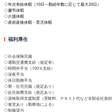
◇年次有給休暇（10日～勤続年数に応じて最大20日）
◇慶弔休暇
◇介護休暇
◇産前産後休暇・育児休暇
福利厚生
◇社会保険完備
◇
通勤交通費支給（規定有）
◇
時間外手当（100％支給）
◇
深夜手当
◇
休日勤務手当
◇
寮・社宅完備（規定あり）
◇
赴任旅費支給（規定あり）
◇
資格取得支援制度（受験料、テキスト代など全額会社負担
◇
食堂あり（勤務地による）
◇
制服貸与