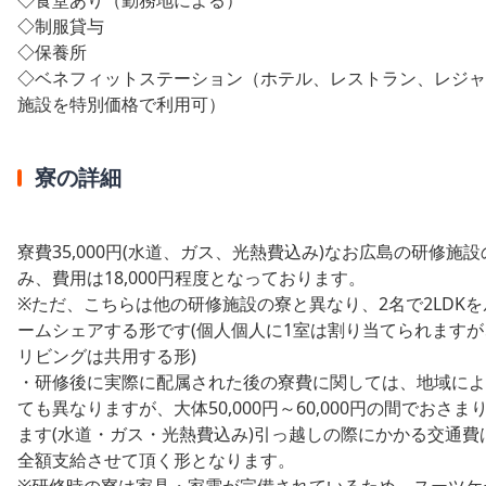
◇
制服貸与
◇
保養所
◇
ベネフィットステーション（ホテル、レストラン、レジャ
施設を特別価格で利用可）
寮の詳細
寮費35,000円(水道、ガス、光熱費込み)なお広島の研修施設
み、費用は18,000円程度となっております。
※ただ、こちらは他の研修施設の寮と異なり、2名で2LDKを
ームシェアする形です(個人個人に1室は割り当てられますが
リビングは共用する形)
・研修後に実際に配属された後の寮費に関しては、地域によ
ても異なりますが、大体50,000円～60,000円の間でおさま
ます(水道・ガス・光熱費込み)引っ越しの際にかかる交通費
全額支給させて頂く形となります。
※研修時の寮は家具・家電が完備されているため、スーツケ