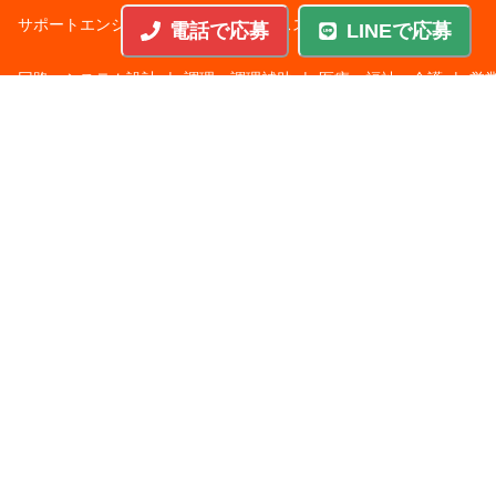
サポートエンジニア
|
販売・サービススタッフ
|
電話で応募
LINEで応募
回路・システム設計
|
調理・調理補助
|
医療・福祉・介護
|
営
|
工場・軽作業
|
インフラエンジニア
|
警備・交通誘導
|
ドライバー・配送・物流
|
事務・営業事務・総務
|
その他
|
パチンコ・アミューズ
|
教育・講師・インストラクター
|
マンション・寮管理人
|
農業・酪農・林業・漁業
業種から探す
人材サービス
|
サービス業
|
飲食
|
不動産
|
建設・土木
|
製
|
IT・通信
|
その他
|
レジャー・ホテル・旅館
|
メーカー
|