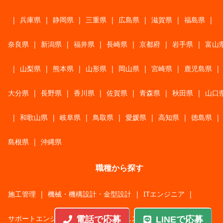
|
兵庫県
|
静岡県
|
三重県
|
広島県
|
滋賀県
|
福島県
|
奈良県
|
新潟県
|
福井県
|
長崎県
|
京都府
|
岩手県
|
富山
|
山梨県
|
熊本県
|
山形県
|
岡山県
|
宮崎県
|
鹿児島県
|
大分県
|
長野県
|
香川県
|
佐賀県
|
青森県
|
秋田県
|
山口
|
和歌山県
|
岐阜県
|
鳥取県
|
愛媛県
|
高知県
|
徳島県
|
島根県
|
沖縄県
職種から探す
施工管理
|
機械・機構設計・金型設計
|
ITエンジニア
|
サポートエンジニア
|
販売・サービススタッフ
|
電話で応募
LINEで応募