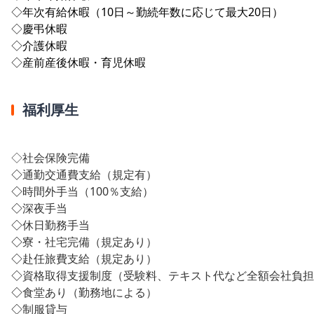
◇年次有給休暇（10日～勤続年数に応じて最大20日）
◇慶弔休暇
◇介護休暇
◇産前産後休暇・育児休暇
福利厚生
◇社会保険完備
◇
通勤交通費支給（規定有）
◇
時間外手当（100％支給）
◇
深夜手当
◇
休日勤務手当
◇
寮・社宅完備（規定あり）
◇
赴任旅費支給（規定あり）
◇
資格取得支援制度（受験料、テキスト代など全額会社負担
◇
食堂あり（勤務地による）
◇
制服貸与