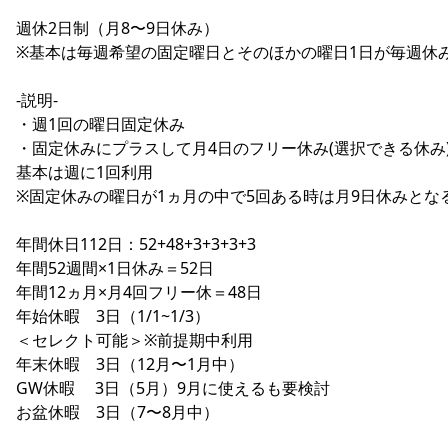
週休2日制（月8〜9日休み）
※基本は毎週希望の固定曜日とそのほかの曜日1日が毎週休
-説明-
・週1回の曜日固定休み
・固定休みにプラスして月4日のフリー休み(選択できる休み
基本は週に1回利用
※固定休みの曜日が1ヵ月の中で5回ある時は月9日休みとな
年間休日112日：52+48+3+3+3+3
年間52週間×1日休み＝52日
年間12ヵ月×月4回フリー休＝48日
年始休暇 3日（1/1~1/3）
＜セレクト可能＞※前提期中利用
年末休暇 3日（12月〜1月中）
GW休暇 3日（5月）9月に使えるも要検討
お盆休暇 3日（7〜8月中）