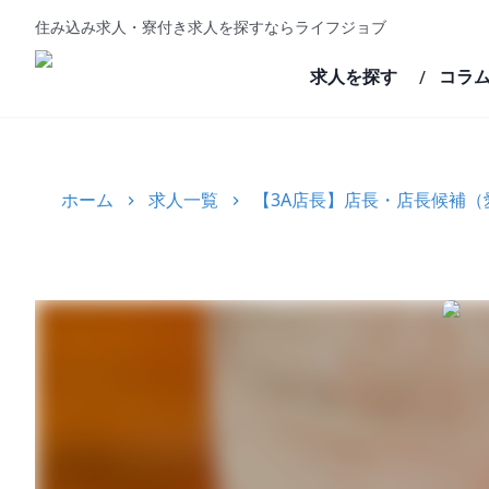
住み込み求人・寮付き求人を探すならライフジョブ
求人を探す
コラ
/
ホーム
求人一覧
【3A店長】店長・店長候補（