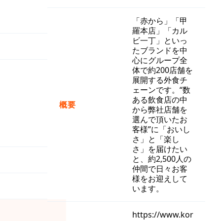
「赤から」「甲
羅本店」「カル
ビ一丁」といっ
たブランドを中
心にグループ全
体で約200店舗を
展開する外食チ
ェーンです。“数
ある飲食店の中
概要
から弊社店舗を
選んで頂いたお
客様”に「おいし
さ」と「楽し
さ」を届けたい
と、約2,500人の
仲間で日々お客
様をお迎えして
います。
https://www.kor