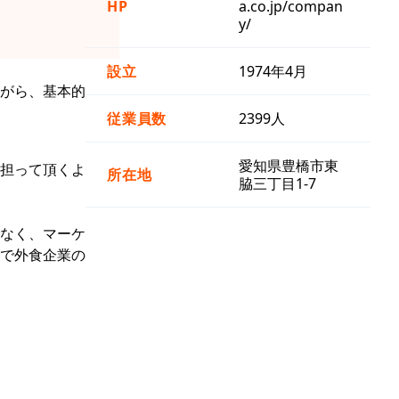
HP
a.co.jp/compan
y/
設立
1974年4月
がら、基本的
従業員数
2399人
愛知県豊橋市東
担って頂くよ
所在地
脇三丁目1-7
なく、マーケ
で外食企業の