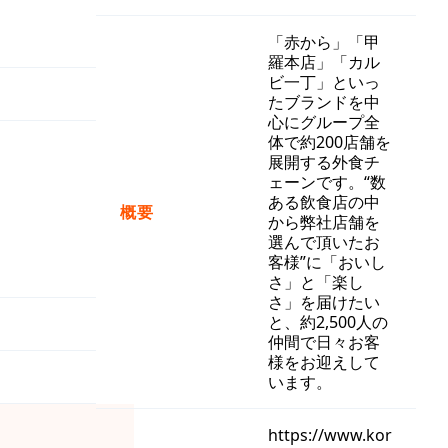
「赤から」「甲
羅本店」「カル
ビ一丁」といっ
たブランドを中
心にグループ全
体で約200店舗を
展開する外食チ
ェーンです。“数
ある飲食店の中
概要
から弊社店舗を
選んで頂いたお
客様”に「おいし
さ」と「楽し
さ」を届けたい
と、約2,500人の
仲間で日々お客
様をお迎えして
います。
https://www.kor