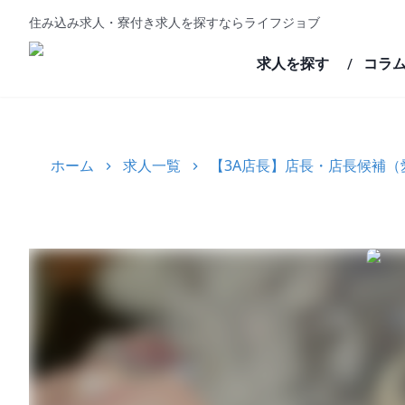
住み込み求人・寮付き求人を探すならライフジョブ
求人を探す
コラ
/
ホーム
求人一覧
【3A店長】店長・店長候補（