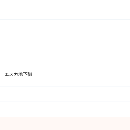
店
9 エスカ地下街