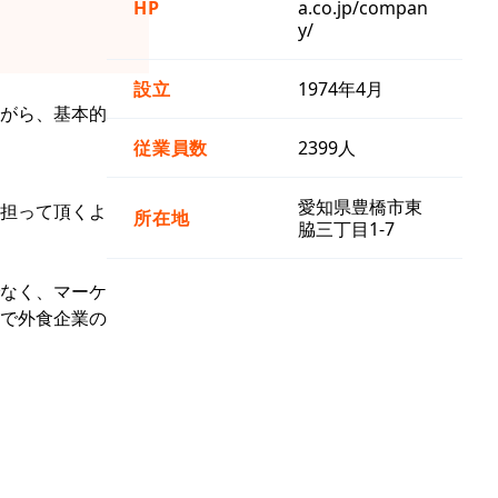
HP
a.co.jp/compan
y/
設立
1974年4月
がら、基本的
従業員数
2399人
愛知県豊橋市東
担って頂くよ
所在地
脇三丁目1-7
なく、マーケ
で外食企業の