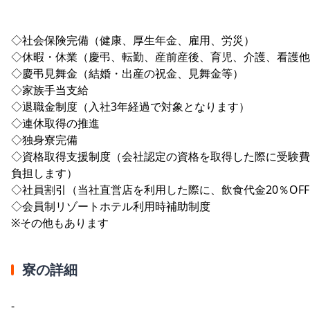
◇社会保険完備（健康、厚生年金、雇用、労災）
◇休暇・休業（慶弔、転勤、産前産後、育児、介護、看護他
◇慶弔見舞金（結婚・出産の祝金、見舞金等）
◇家族手当支給
◇退職金制度（入社3年経過で対象となります）
◇連休取得の推進
◇独身寮完備
◇資格取得支援制度（会社認定の資格を取得した際に受験費
負担します）
◇社員割引（当社直営店を利用した際に、飲食代金20％OF
◇会員制リゾートホテル利用時補助制度
※その他もあります
寮の詳細
-