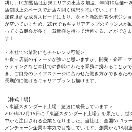
耕し、FC加盟店は新規エリアの出店を加速。年間10店舗〜2
店舗以上のペースで新店を開く構想を抱いています！
加速度的な成長スピードにより、次々と新設部署やポジショ
が空いていくため、20代でもキャリアアップのチャンスが
ってくる機会が多く、裁量権を持って活躍することができま
す！
＜本社での業務にもチャレンジ可能＞
外食＝店舗のイメージが強いと思いますが、開発・企画・マ
ケテイングなど本社での多岐にわたる業務に携わることがで
き、ご自身のライフステージに合わせた働き方ができるため
長期的に働けるキャリアプランも描けます。
【株式上場】
＜東証スタンダード上場！急速に成長しています＞
2023年12月15日に「東証スタンダード上場」を果たし、世
中から注目される企業となりました。当社は、全国No.1ラ
メンチェーン企業を本気で目指しています。創業から18期