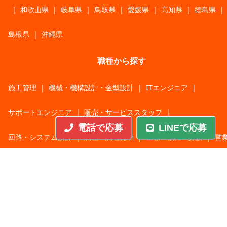
|
和歌山県
|
岐阜県
|
鳥取県
|
愛媛県
|
高知県
|
徳島県
|
島根県
|
沖縄県
職種から探す
施工管理
|
機械・機構設計・金型設計
|
ITエンジニア
|
サポートエンジニア
|
販売・サービススタッフ
|
電話で応募
LINEで応募
回路・システム設計
|
調理・調理補助
|
医療・福祉・介護
|
営
|
工場・軽作業
|
インフラエンジニア
|
警備・交通誘導
|
ドライバー・配送・物流
|
事務・営業事務・総務
|
その他
|
パチンコ・アミューズ
|
教育・講師・インストラクター
|