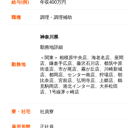
給与(例)
年収400万円
職種
調理・調理補助
神奈川県
勤務地詳細
＜関東＞ 相模原中央店、海老名店、座間
店、鎌倉手広店、藤沢石川店、都筑中原
勤務地
街道店、市が尾店、霧が丘店、川崎新城
店、都岡店、センター南店、狩場店、朝
比奈店、宮前店、弘明寺店、上郷店、鶴
見駒岡店、港北インター店、大井松田
店、1号線茅ヶ崎店
寮・社宅
社員寮
雇用形態
正社員