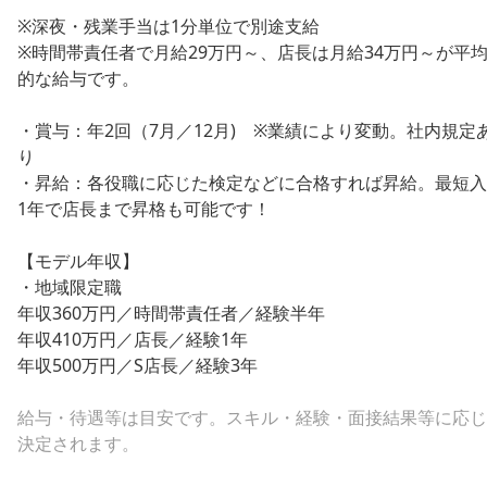
※深夜・残業手当は1分単位で別途支給
※時間帯責任者で月給29万円～、店長は月給34万円～が平
的な給与です。
・賞与：年2回（7月／12月) ※業績により変動。社内規定
り
・昇給：各役職に応じた検定などに合格すれば昇給。最短入
1年で店長まで昇格も可能です！
【モデル年収】
・地域限定職
年収360万円／時間帯責任者／経験半年
年収410万円／店長／経験1年
年収500万円／S店長／経験3年
給与・待遇等は目安です。スキル・経験・面接結果等に応じ
決定されます。