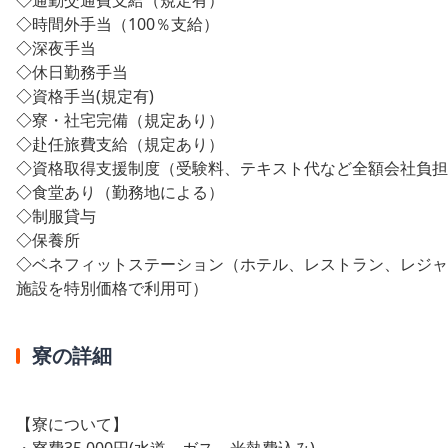
◇
時間外手当（100％支給）
◇
深夜手当
◇
休日勤務手当
◇
資格手当(規定有)
◇
寮・社宅完備（規定あり）
◇
赴任旅費支給（規定あり）
◇
資格取得支援制度（受験料、テキスト代など全額会社負担
◇
食堂あり（勤務地による）
◇
制服貸与
◇
保養所
◇
ベネフィットステーション（ホテル、レストラン、レジャ
施設を特別価格で利用可）
寮の詳細
【寮について】
・寮費35,000円(水道、ガス、光熱費込み)