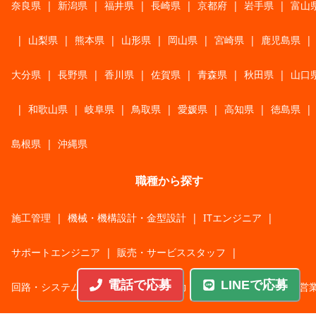
奈良県
|
新潟県
|
福井県
|
長崎県
|
京都府
|
岩手県
|
富山
|
山梨県
|
熊本県
|
山形県
|
岡山県
|
宮崎県
|
鹿児島県
|
大分県
|
長野県
|
香川県
|
佐賀県
|
青森県
|
秋田県
|
山口
|
和歌山県
|
岐阜県
|
鳥取県
|
愛媛県
|
高知県
|
徳島県
|
島根県
|
沖縄県
職種から探す
施工管理
|
機械・機構設計・金型設計
|
ITエンジニア
|
サポートエンジニア
|
販売・サービススタッフ
|
電話で応募
LINEで応募
回路・システム設計
|
調理・調理補助
|
医療・福祉・介護
|
営