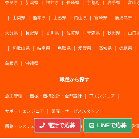
奈良県
|
新潟県
|
福井県
|
長崎県
|
京都府
|
岩手県
|
富山
|
山梨県
|
熊本県
|
山形県
|
岡山県
|
宮崎県
|
鹿児島県
|
大分県
|
長野県
|
香川県
|
佐賀県
|
青森県
|
秋田県
|
山口
|
和歌山県
|
岐阜県
|
鳥取県
|
愛媛県
|
高知県
|
徳島県
|
島根県
|
沖縄県
職種から探す
施工管理
|
機械・機構設計・金型設計
|
ITエンジニア
|
サポートエンジニア
|
販売・サービススタッフ
|
電話で応募
LINEで応募
回路・システム設計
|
調理・調理補助
|
医療・福祉・介護
|
営