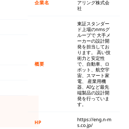
企業名
アリング株式会
社
東証スタンダー
ド上場のnmsグ
ループで 大手メ
ーカーの設計開
発を担当してお
ります。 高い技
術力と安定性
概要
で、自動車、ロ
ボット、航空宇
宙、スマート家
電、 産業用機
器、AIなど最先
端製品の設計開
発を行っていま
す。
https://eng.n-m
HP
s.co.jp/