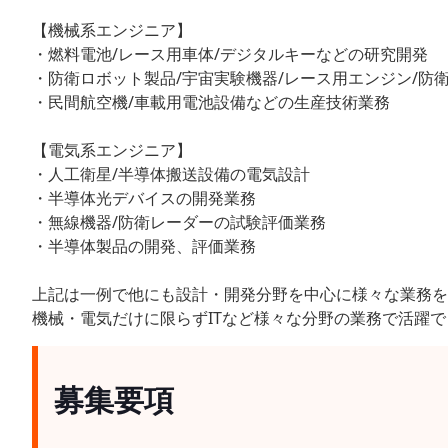
【機械系エンジニア】
・燃料電池/レース用車体/デジタルキーなどの研究開発
・防衛ロボット製品/宇宙実験機器/レース用エンジン/防
・民間航空機/車載用電池設備などの生産技術業務
【電気系エンジニア】
・人工衛星/半導体搬送設備の電気設計
・半導体光デバイスの開発業務
・無線機器/防衛レーダーの試験評価業務
・半導体製品の開発、評価業務
上記は一例で他にも設計・開発分野を中心に様々な業務を
機械・電気だけに限らずITなど様々な分野の業務で活躍
募集要項