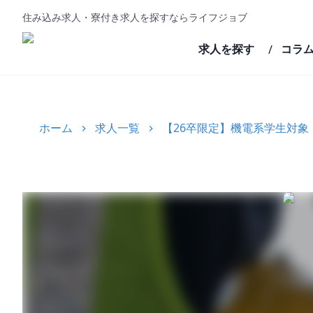
住み込み求人・寮付き求人を探すならライフジョブ
求人を探す
コラ
/
ホーム
求人一覧
【26卒限定】機電系学生対