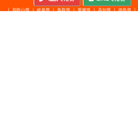
|
和歌山県
|
岐阜県
|
鳥取県
|
愛媛県
|
高知県
|
徳島県
|
島根県
|
沖縄県
職種から探す
施工管理
|
機械・機構設計・金型設計
|
ITエンジニア
|
サポートエンジニア
|
販売・サービススタッフ
|
回路・システム設計
|
調理・調理補助
|
医療・福祉・介護
|
営
|
工場・軽作業
|
インフラエンジニア
|
警備・交通誘導
|
ドライバー・配送・物流
|
事務・営業事務・総務
|
その他
|
パチンコ・アミューズ
|
教育・講師・インストラクター
|