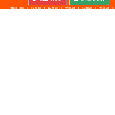
|
和歌山県
|
岐阜県
|
鳥取県
|
愛媛県
|
高知県
|
徳島県
|
島根県
|
沖縄県
職種から探す
施工管理
|
機械・機構設計・金型設計
|
ITエンジニア
|
サポートエンジニア
|
販売・サービススタッフ
|
回路・システム設計
|
調理・調理補助
|
医療・福祉・介護
|
営
|
工場・軽作業
|
インフラエンジニア
|
警備・交通誘導
|
ドライバー・配送・物流
|
事務・営業事務・総務
|
その他
|
パチンコ・アミューズ
|
教育・講師・インストラクター
|