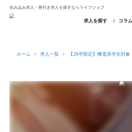
住み込み求人・寮付き求人を探すならライフジョブ
求人を探す
コラ
/
ホーム
求人一覧
【26卒限定】機電系学生対