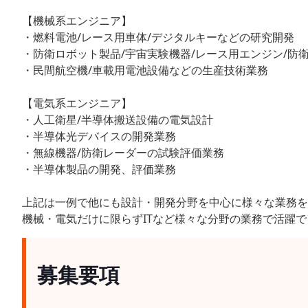
【機械系エンジニア】
・燃料電池/レース用車体/デジタルキーなどの研究開発
・防衛ロボット製品/宇宙実験機器/レース用エンジン/防
・民間航空機/車載用電池設備などの生産技術業務
【電気系エンジニア】
・人工衛星/半導体搬送設備の電気設計
・半導体光デバイスの開発業務
・無線機器/防衛レーダーの試験評価業務
・半導体製品の開発、評価業務
上記は一例で他にも設計・開発分野を中心に様々な業務を
機械・電気だけに限らずITなど様々な分野の業務で活躍
募集要項