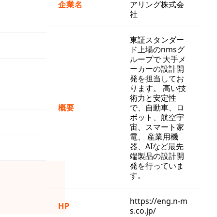
企業名
アリング株式会
社
東証スタンダー
ド上場のnmsグ
ループで 大手メ
ーカーの設計開
発を担当してお
ります。 高い技
術力と安定性
概要
で、自動車、ロ
ボット、航空宇
宙、スマート家
電、 産業用機
器、AIなど最先
端製品の設計開
発を行っていま
す。
https://eng.n-m
HP
s.co.jp/