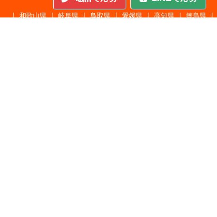
|
和歌山県
|
岐阜県
|
鳥取県
|
愛媛県
|
高知県
|
徳島県
|
島根県
|
沖縄県
職種から探す
施工管理
|
機械・機構設計・金型設計
|
ITエンジニア
|
サポートエンジニア
|
販売・サービススタッフ
|
回路・システム設計
|
調理・調理補助
|
医療・福祉・介護
|
営
|
工場・軽作業
|
インフラエンジニア
|
警備・交通誘導
|
ドライバー・配送・物流
|
事務・営業事務・総務
|
その他
|
パチンコ・アミューズ
|
教育・講師・インストラクター
|