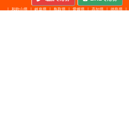
|
和歌山県
|
岐阜県
|
鳥取県
|
愛媛県
|
高知県
|
徳島県
|
島根県
|
沖縄県
職種から探す
施工管理
|
機械・機構設計・金型設計
|
ITエンジニア
|
サポートエンジニア
|
販売・サービススタッフ
|
回路・システム設計
|
調理・調理補助
|
医療・福祉・介護
|
営
|
工場・軽作業
|
インフラエンジニア
|
警備・交通誘導
|
ドライバー・配送・物流
|
事務・営業事務・総務
|
その他
|
パチンコ・アミューズ
|
教育・講師・インストラクター
|