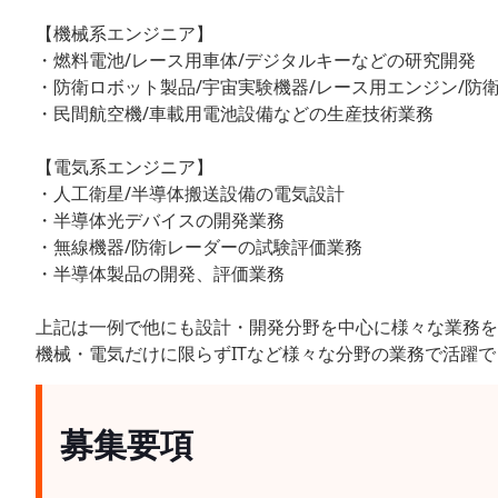
【機械系エンジニア】
・燃料電池/レース用車体/デジタルキーなどの研究開発
・防衛ロボット製品/宇宙実験機器/レース用エンジン/防
・民間航空機/車載用電池設備などの生産技術業務
【電気系エンジニア】
・人工衛星/半導体搬送設備の電気設計
・半導体光デバイスの開発業務
・無線機器/防衛レーダーの試験評価業務
・半導体製品の開発、評価業務
上記は一例で他にも設計・開発分野を中心に様々な業務を
機械・電気だけに限らずITなど様々な分野の業務で活躍
募集要項