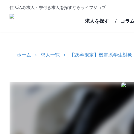
住み込み求人・寮付き求人を探すならライフジョブ
求人を探す
コラ
/
ホーム
求人一覧
【26卒限定】機電系学生対