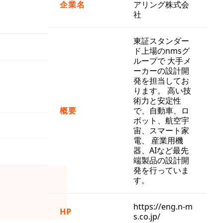
企業名
アリング株式会
社
東証スタンダー
ド上場のnmsグ
ループで 大手メ
ーカーの設計開
発を担当してお
ります。 高い技
術力と安定性
概要
で、自動車、ロ
ボット、航空宇
宙、スマート家
電、 産業用機
器、AIなど最先
端製品の設計開
発を行っていま
す。
https://eng.n-m
HP
s.co.jp/