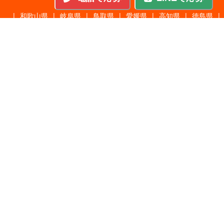
|
和歌山県
|
岐阜県
|
鳥取県
|
愛媛県
|
高知県
|
徳島県
|
島根県
|
沖縄県
職種から探す
施工管理
|
機械・機構設計・金型設計
|
ITエンジニア
|
サポートエンジニア
|
販売・サービススタッフ
|
回路・システム設計
|
調理・調理補助
|
医療・福祉・介護
|
営
|
工場・軽作業
|
インフラエンジニア
|
警備・交通誘導
|
ドライバー・配送・物流
|
事務・営業事務・総務
|
その他
|
パチンコ・アミューズ
|
教育・講師・インストラクター
|