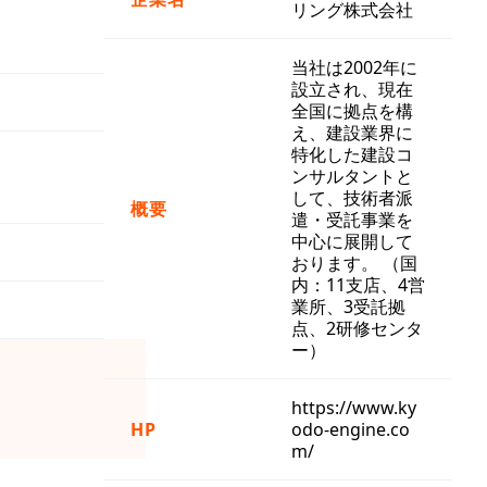
リング株式会社
当社は2002年に
設立され、現在
全国に拠点を構
え、建設業界に
特化した建設コ
ンサルタントと
して、技術者派
概要
遣・受託事業を
中心に展開して
おります。 （国
内：11支店、4営
業所、3受託拠
点、2研修センタ
ー）
https://www.ky
HP
odo-engine.co
m/