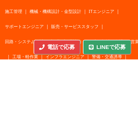
施工管理
|
機械・機構設計・金型設計
|
ITエンジニア
|
サポートエンジニア
|
販売・サービススタッフ
|
回路・システム設計
|
調理・調理補助
|
医療・福祉・介護
|
営
電話で応募
LINEで応募
|
工場・軽作業
|
インフラエンジニア
|
警備・交通誘導
|
ドライバー・配送・物流
|
事務・営業事務・総務
|
その他
|
パチンコ・アミューズ
|
教育・講師・インストラクター
|
マンション・寮管理人
|
農業・酪農・林業・漁業
業種から探す
人材サービス
|
サービス業
|
飲食
|
不動産
|
建設・土木
|
製