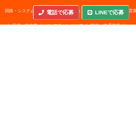
回路・システム設計
|
調理・調理補助
|
医療・福祉・介護
|
営
電話で応募
LINEで応募
|
工場・軽作業
|
インフラエンジニア
|
警備・交通誘導
|
ドライバー・配送・物流
|
事務・営業事務・総務
|
その他
|
パチンコ・アミューズ
|
教育・講師・インストラクター
|
マンション・寮管理人
|
農業・酪農・林業・漁業
業種から探す
人材サービス
|
サービス業
|
飲食
|
不動産
|
建設・土木
|
製
|
IT・通信
|
その他
|
レジャー・ホテル・旅館
|
メーカー
|
運輸・物流・倉庫
|
教育
|
食品・農林・水産
|
卸売業・小売業