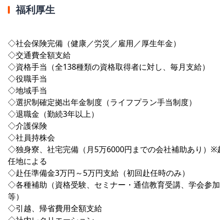
福利厚生
◇社会保険完備（健康／労災／雇用／厚生年金）
◇交通費全額支給
◇資格手当（全138種類の資格取得者に対し、毎月支給）
◇役職手当
◇地域手当
◇選択制確定拠出年金制度（ライフプラン手当制度）
◇退職金（勤続3年以上）
◇介護保険
◇社員持株会
◇独身寮、社宅完備（月5万6000円までの会社補助あり）※
任地による
◇赴任準備金3万円～5万円支給（初回赴任時のみ）
◇各種補助（資格受験、セミナー・通信教育受講、学会参加
等）
◇引越、帰省費用全額支給
◇社内レクリエーション