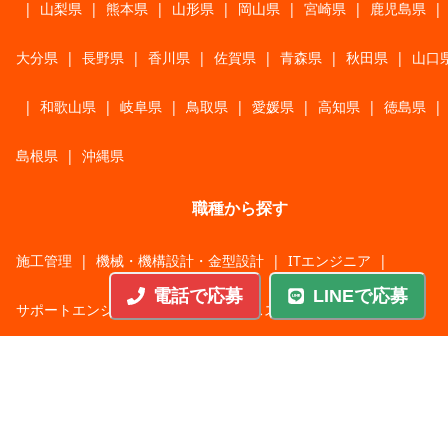
|
山梨県
|
熊本県
|
山形県
|
岡山県
|
宮崎県
|
鹿児島県
|
大分県
|
長野県
|
香川県
|
佐賀県
|
青森県
|
秋田県
|
山口
|
和歌山県
|
岐阜県
|
鳥取県
|
愛媛県
|
高知県
|
徳島県
|
島根県
|
沖縄県
職種から探す
施工管理
|
機械・機構設計・金型設計
|
ITエンジニア
|
電話で応募
LINEで応募
サポートエンジニア
|
販売・サービススタッフ
|
回路・システム設計
|
調理・調理補助
|
医療・福祉・介護
|
営
|
工場・軽作業
|
インフラエンジニア
|
警備・交通誘導
|