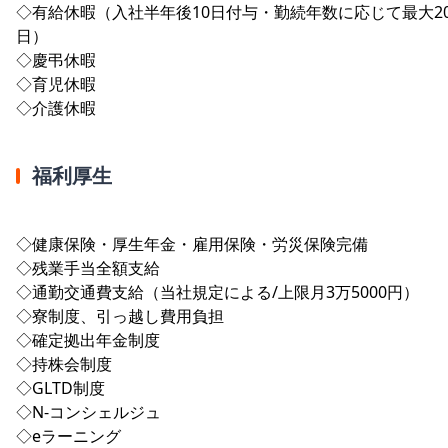
◇有給休暇（入社半年後10日付与・勤続年数に応じて最大2
日）
◇慶弔休暇
◇育児休暇
◇介護休暇
福利厚生
◇健康保険・厚生年金・雇用保険・労災保険完備
◇残業手当全額支給
◇通勤交通費支給（当社規定による/上限月3万5000円）
◇寮制度、引っ越し費用負担
◇確定拠出年金制度
◇持株会制度
◇GLTD制度
◇N-コンシェルジュ
◇eラーニング