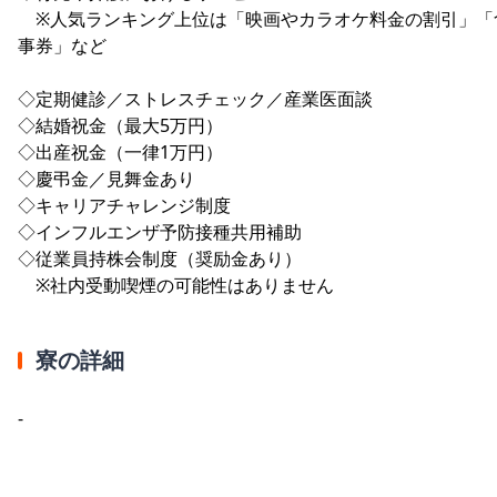
※人気ランキング上位は「映画やカラオケ料金の割引」「
事券」など
◇定期健診／ストレスチェック／産業医面談
◇結婚祝金（最大5万円）
◇出産祝金（一律1万円）
◇慶弔金／見舞金あり
◇キャリアチャレンジ制度
◇インフルエンザ予防接種共用補助
◇従業員持株会制度（奨励金あり）
※社内受動喫煙の可能性はありません
寮の詳細
-