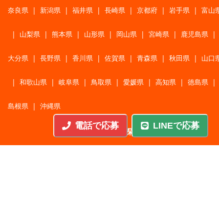
奈良県
|
新潟県
|
福井県
|
長崎県
|
京都府
|
岩手県
|
富山
|
山梨県
|
熊本県
|
山形県
|
岡山県
|
宮崎県
|
鹿児島県
|
大分県
|
長野県
|
香川県
|
佐賀県
|
青森県
|
秋田県
|
山口
|
和歌山県
|
岐阜県
|
鳥取県
|
愛媛県
|
高知県
|
徳島県
|
島根県
|
沖縄県
電話で応募
LINEで応募
職種から探す
施工管理
|
機械・機構設計・金型設計
|
ITエンジニア
|
サポートエンジニア
|
販売・サービススタッフ
|
回路・システム設計
|
調理・調理補助
|
医療・福祉・介護
|
営