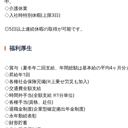
中。
◇介護休業
◇入社時特別休暇(上限3日)
◎5日以上連続休暇の取得が可能です。
福利厚生
◇賞与（夏冬年二回支給、年間総額は基本給の平均4ヶ月分
◇昇給年1回
◇各種社会保険完備(※上乗せ労災も加入)
◇交通費全額支給
◇時間外手当(全額支給 ※1分単位)
◇各種手当(資格、赴任)
◇退職金制度(企業型確定拠出年金制度)
◇永年勤続表彰
◇財形貯蓄