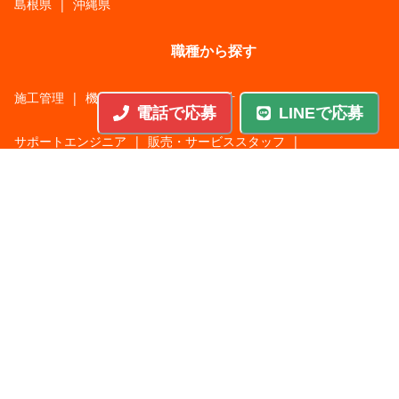
島根県
|
沖縄県
職種から探す
施工管理
|
機械・機構設計・金型設計
|
ITエンジニア
|
電話で応募
LINEで応募
サポートエンジニア
|
販売・サービススタッフ
|
回路・システム設計
|
調理・調理補助
|
医療・福祉・介護
|
営
|
工場・軽作業
|
インフラエンジニア
|
警備・交通誘導
|
ドライバー・配送・物流
|
事務・営業事務・総務
|
その他
|
パチンコ・アミューズ
|
教育・講師・インストラクター
|
マンション・寮管理人
|
農業・酪農・林業・漁業