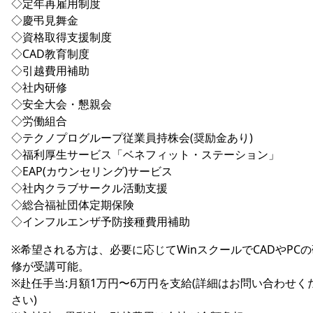
◇定年再雇用制度
◇慶弔見舞金
◇資格取得支援制度
◇CAD教育制度
◇引越費用補助
◇社内研修
◇安全大会・懇親会
◇労働組合
◇テクノプログループ従業員持株会(奨励金あり)
◇福利厚生サービス「ベネフィット・ステーション」
◇EAP(カウンセリング)サービス
◇社内クラブサークル活動支援
◇総合福祉団体定期保険
◇インフルエンザ予防接種費用補助
※希望される方は、必要に応じてWinスクールでCADやPCの
修が受講可能。
※赴任手当:月額1万円〜6万円を支給(詳細はお問い合わせく
さい)