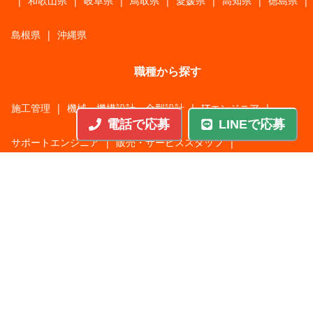
|
和歌山県
|
岐阜県
|
鳥取県
|
愛媛県
|
高知県
|
徳島県
|
島根県
|
沖縄県
職種から探す
施工管理
|
機械・機構設計・金型設計
|
ITエンジニア
|
電話で応募
LINEで応募
サポートエンジニア
|
販売・サービススタッフ
|
回路・システム設計
|
調理・調理補助
|
医療・福祉・介護
|
営
|
工場・軽作業
|
インフラエンジニア
|
警備・交通誘導
|
ドライバー・配送・物流
|
事務・営業事務・総務
|
その他
|
パチンコ・アミューズ
|
教育・講師・インストラクター
|