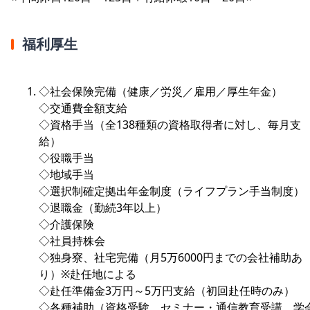
福利厚生
◇社会保険完備（健康／労災／雇用／厚生年金）
◇交通費全額支給
◇資格手当（全138種類の資格取得者に対し、毎月支
給）
◇役職手当
◇地域手当
◇選択制確定拠出年金制度（ライフプラン手当制度）
◇退職金（勤続3年以上）
◇介護保険
◇社員持株会
◇独身寮、社宅完備（月5万6000円までの会社補助あ
り）※赴任地による
◇赴任準備金3万円～5万円支給（初回赴任時のみ）
◇各種補助（資格受験、セミナー・通信教育受講、学