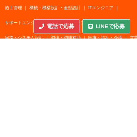
施工管理
|
機械・機構設計・金型設計
|
ITエンジニア
|
サポートエンジニア
|
販売・サービススタッフ
|
電話で応募
LINEで応募
回路・システム設計
|
調理・調理補助
|
医療・福祉・介護
|
営
|
工場・軽作業
|
インフラエンジニア
|
警備・交通誘導
|
ドライバー・配送・物流
|
事務・営業事務・総務
|
その他
|
パチンコ・アミューズ
|
教育・講師・インストラクター
|
マンション・寮管理人
|
農業・酪農・林業・漁業
業種から探す
人材サービス
|
サービス業
|
飲食
|
不動産
|
建設・土木
|
製