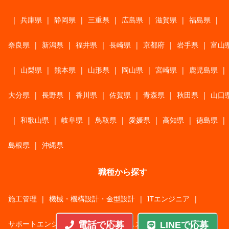
|
兵庫県
|
静岡県
|
三重県
|
広島県
|
滋賀県
|
福島県
|
奈良県
|
新潟県
|
福井県
|
長崎県
|
京都府
|
岩手県
|
富山
|
山梨県
|
熊本県
|
山形県
|
岡山県
|
宮崎県
|
鹿児島県
|
大分県
|
長野県
|
香川県
|
佐賀県
|
青森県
|
秋田県
|
山口
|
和歌山県
|
岐阜県
|
鳥取県
|
愛媛県
|
高知県
|
徳島県
|
島根県
|
沖縄県
職種から探す
施工管理
|
機械・機構設計・金型設計
|
ITエンジニア
|
サポートエンジニア
|
販売・サービススタッフ
|
電話で応募
LINEで応募