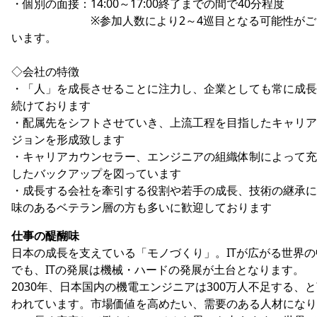
・個別の面接：14:00～17:00終了までの間で40分程度
※参加人数により2～4巡目となる可能性がご
います。
◇会社の特徴
・「人」を成長させることに注力し、企業としても常に成長
続けております
・配属先をシフトさせていき、上流工程を目指したキャリア
ジョンを形成致します
・キャリアカウンセラー、エンジニアの組織体制によって充
したバックアップを図っています
・成長する会社を牽引する役割や若手の成長、技術の継承に
味のあるベテラン層の方も多いに歓迎しております
仕事の醍醐味
日本の成長を支えている「モノづくり」。ITが広がる世界の
でも、ITの発展は機械・ハードの発展が土台となります。
2030年、日本国内の機電エンジニアは300万人不足する、
われています。市場価値を高めたい、需要のある人材になり