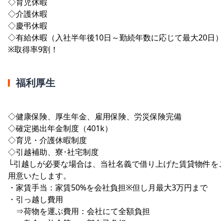
◇育児休暇
◇介護休暇
◇慶弔休暇
◇有給休暇（入社半年後10日～勤続年数に応じて最大20日
※取得率9割！
福利厚生
◇健康保険、厚生年金、雇用保険、労災保険完備
◇確定拠出年金制度（401k）
◇育児・介護休暇制度
◇引越補助、寮･社宅制度
└引越しが必要な場合は、当社名義で借り上げた賃貸物件を
用意いたします。
・家賃手当：家賃50%を会社負担※但し月最大3万円まで
・引っ越し費用
⇒荷物を運ぶ費用：会社にて全額負担