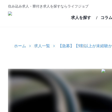
住み込み求人・寮付き求人を探すならライフジョブ
求人を探す
コラ
/
ホーム
求人一覧
【急募】【9割以上が未経験