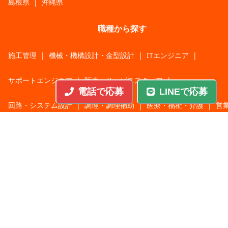
島根県
|
沖縄県
職種から探す
施工管理
|
機械・機構設計・金型設計
|
ITエンジニア
|
サポートエンジニア
|
販売・サービススタッフ
|
電話で応募
LINEで応募
回路・システム設計
|
調理・調理補助
|
医療・福祉・介護
|
営
|
工場・軽作業
|
インフラエンジニア
|
警備・交通誘導
|
ドライバー・配送・物流
|
事務・営業事務・総務
|
その他
|
パチンコ・アミューズ
|
教育・講師・インストラクター
|
マンション・寮管理人
|
農業・酪農・林業・漁業