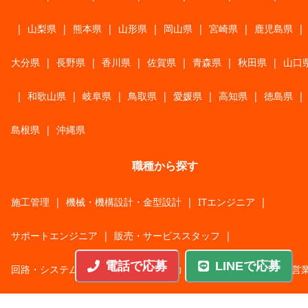
|
山梨県
|
熊本県
|
山形県
|
岡山県
|
宮崎県
|
鹿児島県
|
大分県
|
長野県
|
香川県
|
佐賀県
|
青森県
|
秋田県
|
山口
|
和歌山県
|
岐阜県
|
鳥取県
|
愛媛県
|
高知県
|
徳島県
|
島根県
|
沖縄県
職種から探す
施工管理
|
機械・機構設計・金型設計
|
ITエンジニア
|
サポートエンジニア
|
販売・サービススタッフ
|
電話で応募
LINEで応募
回路・システム設計
|
調理・調理補助
|
医療・福祉・介護
|
営
|
工場・軽作業
|
インフラエンジニア
|
警備・交通誘導
|