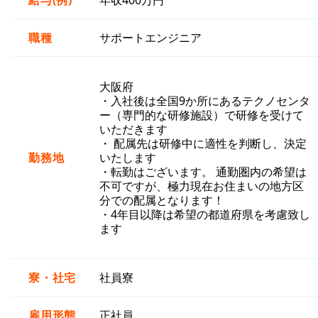
給与(例)
年収400万円
職種
サポートエンジニア
大阪府
・入社後は全国9か所にあるテクノセンタ
ー（専門的な研修施設）で研修を受けて
いただきます
・ 配属先は研修中に適性を判断し、決定
勤務地
いたします
・転勤はございます。 通勤圏内の希望は
不可ですが、極力現在お住まいの地方区
分での配属となります！
・4年目以降は希望の都道府県を考慮致し
ます
寮・社宅
社員寮
雇用形態
正社員