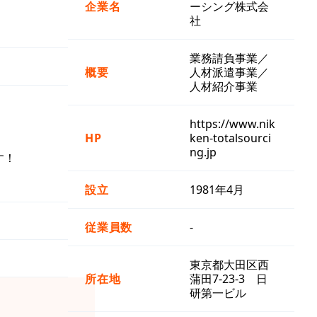
企業名
ーシング株式会
社
業務請負事業／
概要
人材派遣事業／
人材紹介事業
https://www.nik
HP
ken-totalsourci
ng.jp
す！
設立
1981年4月
従業員数
-
東京都大田区西
所在地
蒲田7-23-3 日
研第一ビル