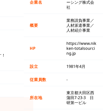
企業名
ーシング株式会
社
業務請負事業／
概要
人材派遣事業／
人材紹介事業
https://www.nik
HP
ken-totalsourci
ng.jp
す！
設立
1981年4月
従業員数
-
東京都大田区西
所在地
蒲田7-23-3 日
研第一ビル