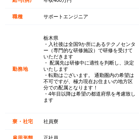
給与(例)
年収400万円
職種
サポートエンジニア
栃木県
・入社後は全国9か所にあるテクノセンタ
ー（専門的な研修施設）で研修を受けて
いただきます
・ 配属先は研修中に適性を判断し、決定
勤務地
いたします
・転勤はございます。 通勤圏内の希望は
不可ですが、極力現在お住まいの地方区
分での配属となります！
・4年目以降は希望の都道府県を考慮致し
ます
寮・社宅
社員寮
雇用形態
正社員