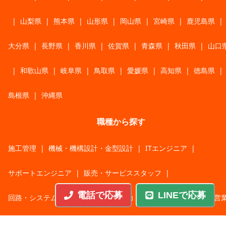
|
山梨県
|
熊本県
|
山形県
|
岡山県
|
宮崎県
|
鹿児島県
|
大分県
|
長野県
|
香川県
|
佐賀県
|
青森県
|
秋田県
|
山口
|
和歌山県
|
岐阜県
|
鳥取県
|
愛媛県
|
高知県
|
徳島県
|
島根県
|
沖縄県
職種から探す
施工管理
|
機械・機構設計・金型設計
|
ITエンジニア
|
サポートエンジニア
|
販売・サービススタッフ
|
電話で応募
LINEで応募
回路・システム設計
|
調理・調理補助
|
医療・福祉・介護
|
営
|
工場・軽作業
|
インフラエンジニア
|
警備・交通誘導
|