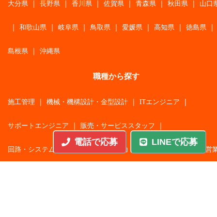
大分県
|
長野県
|
香川県
|
佐賀県
|
青森県
|
秋田県
|
山口
|
和歌山県
|
岐阜県
|
鳥取県
|
愛媛県
|
高知県
|
徳島県
|
島根県
|
沖縄県
職種から探す
施工管理
|
機械・機構設計・金型設計
|
ITエンジニア
|
サポートエンジニア
|
販売・サービススタッフ
|
電話で応募
LINEで応募
回路・システム設計
|
調理・調理補助
|
医療・福祉・介護
|
営
|
工場・軽作業
|
インフラエンジニア
|
警備・交通誘導
|
ドライバー・配送・物流
|
事務・営業事務・総務
|
その他
|