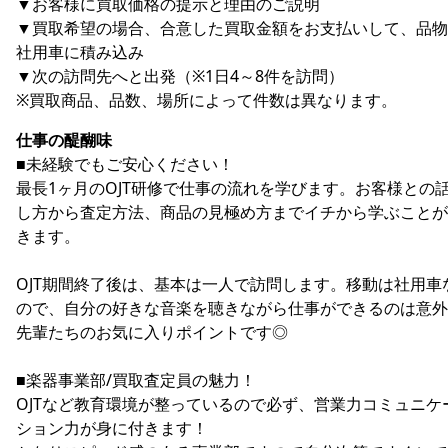
▼お客様に買取価格の提示と理由のご説明
▼買取希望の場合、合意した買取金額をお支払いして、品物
社用車に積み込み
▼次の訪問先へと出発（※1日4～8件を訪問）
※買取商品、品数、場所によって件数は異なります。
仕事の醍醐味
■未経験でもご安心ください！
最長1ヶ月のOJT研修で仕事の流れを学びます。お客様との
し方から査定方法、商品の見極め方までイチから学ぶことが
きます。
OJT期間終了後は、基本は一人で訪問します。移動は社用車
ので、自分の好きな音楽を聴きながら仕事ができるのは意外
先輩たちのお気に入りポイントです◎
■楽器事業部/買取査定員の魅力！
OJTなど教育環境が整っているので必ず、営業力コミュニケ
ション力が身に付きます！