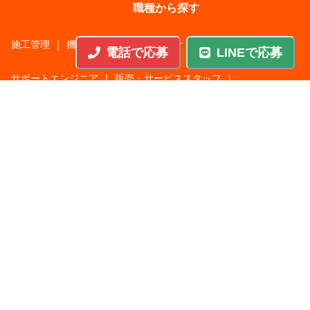
職種から探す
施工管理
|
機械・機構設計・金型設計
|
ITエンジニア
|
電話で応募
LINEで応募
サポートエンジニア
|
販売・サービススタッフ
|
回路・システム設計
|
調理・調理補助
|
医療・福祉・介護
|
営
|
工場・軽作業
|
インフラエンジニア
|
警備・交通誘導
|
ドライバー・配送・物流
|
事務・営業事務・総務
|
その他
|
パチンコ・アミューズ
|
教育・講師・インストラクター
|
マンション・寮管理人
|
農業・酪農・林業・漁業
業種から探す