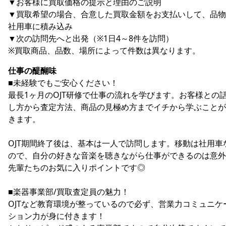
▼お客様に買取価格の提示と理由のご説明
▼買取希望の場合、合意した買取金額をお支払いして、品物
社用車に積み込み
▼次の訪問先へと出発（※1日4～8件を訪問）
※買取商品、品数、場所によって件数は異なります。
仕事の醍醐味
■未経験でもご安心ください！
最長1ヶ月のOJT研修で仕事の流れを学びます。お客様との
し方から査定方法、商品の見極め方までイチから学ぶことが
きます。
OJT期間終了後は、基本は一人で訪問します。移動は社用車
ので、自分の好きな音楽を聴きながら仕事ができるのは意外
先輩たちのお気に入りポイントです◎
■楽器事業部/買取査定員の魅力！
OJTなど教育環境が整っているので必ず、営業力コミュニケ
ション力が身に付きます！