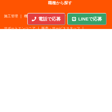
職種から探す
施工管理
|
機械・機構設計・金型設計
|
ITエンジニア
|
電話で応募
LINEで応募
サポートエンジニア
|
販売・サービススタッフ
|
回路・システム設計
|
調理・調理補助
|
医療・福祉・介護
|
営
|
工場・軽作業
|
インフラエンジニア
|
警備・交通誘導
|
ドライバー・配送・物流
|
事務・営業事務・総務
|
その他
|
パチンコ・アミューズ
|
教育・講師・インストラクター
|
マンション・寮管理人
|
農業・酪農・林業・漁業
業種から探す