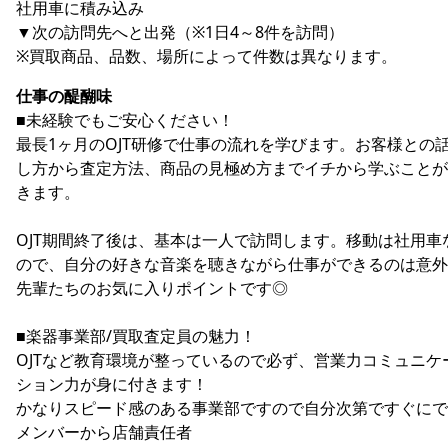
社用車に積み込み
▼次の訪問先へと出発（※1日4～8件を訪問）
※買取商品、品数、場所によって件数は異なります。
仕事の醍醐味
■未経験でもご安心ください！
最長1ヶ月のOJT研修で仕事の流れを学びます。お客様との
し方から査定方法、商品の見極め方までイチから学ぶことが
きます。
OJT期間終了後は、基本は一人で訪問します。移動は社用車
ので、自分の好きな音楽を聴きながら仕事ができるのは意外
先輩たちのお気に入りポイントです◎
■楽器事業部/買取査定員の魅力！
OJTなど教育環境が整っているので必ず、営業力コミュニケ
ション力が身に付きます！
かなりスピード感のある事業部ですので自分次第ですぐにで
メンバーから店舗責任者