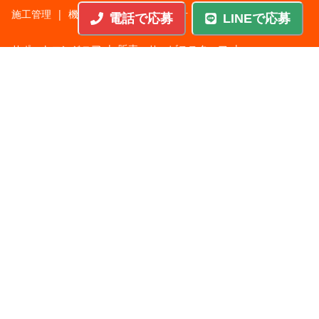
施工管理
|
機械・機構設計・金型設計
|
ITエンジニア
|
電話で応募
LINEで応募
サポートエンジニア
|
販売・サービススタッフ
|
回路・システム設計
|
調理・調理補助
|
医療・福祉・介護
|
営
|
工場・軽作業
|
インフラエンジニア
|
警備・交通誘導
|
ドライバー・配送・物流
|
事務・営業事務・総務
|
その他
|
パチンコ・アミューズ
|
教育・講師・インストラクター
|
マンション・寮管理人
|
農業・酪農・林業・漁業
業種から探す
人材サービス
|
サービス業
|
飲食
|
不動産
|
建設・土木
|
製