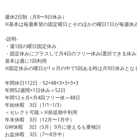
週休2日制（月8〜9日休み）
※基本は毎週希望の固定曜日とそのほかの曜日1日が毎週休
-説明-
・週1回の曜日固定休み
・固定休みにプラスして月4日のフリー休み(選択できる休み
基本は週に1回利用
※固定休みの曜日が1ヵ月の中で5回ある時は月9日休みとな
年間休日112日：52+48+3+3+3+3
年間52週間×1日休み＝52日
年間12ヵ月×月4回フリー休＝48日
年始休暇 3日（1/1~1/3）
＜セレクト可能＞※前提期中利用
年末休暇 3日（12月〜1月中）
GW休暇 3日（5月）9月に使えるも要検討
お盆休暇 3日（7〜8月中）