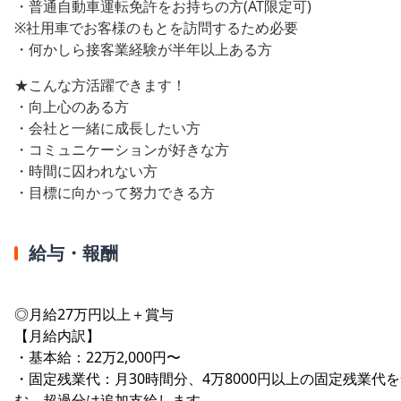
・普通自動車運転免許をお持ちの方(AT限定可)
※社用車でお客様のもとを訪問するため必要
・何かしら接客業経験が半年以上ある方
★こんな方活躍できます！
・向上心のある方
・会社と一緒に成長したい方
・コミュニケーションが好きな方
・時間に囚われない方
・目標に向かって努力できる方
給与・報酬
◎月給27万円以上＋賞与
【月給内訳】
・基本給：22万2,000円〜
・固定残業代：月30時間分、4万8000円以上の固定残業代
む。超過分は追加支給します。