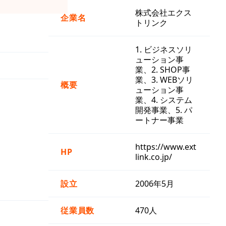
株式会社エクス
企業名
トリンク
1. ビジネスソリ
ューション事
業、2. SHOP事
業、3. WEBソリ
概要
ューション事
業、4. システム
開発事業、5. パ
ートナー事業
https://www.ext
HP
link.co.jp/
設立
2006年5月
従業員数
470人