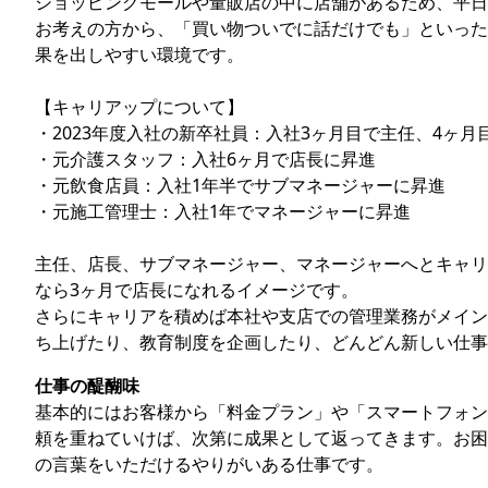
ショッピングモールや量販店の中に店舗があるため、平日
お考えの方から、「買い物ついでに話だけでも」といった
果を出しやすい環境です。
【キャリアップについて】
・2023年度入社の新卒社員：入社3ヶ月目で主任、4ヶ月
・元介護スタッフ：入社6ヶ月で店⻑に昇進
・元飲食店員：入社1年半でサブマネージャーに昇進
・元施工管理士：入社1年でマネージャーに昇進
主任、店⻑、サブマネージャー、マネージャーへとキャリ
なら3ヶ月で店⻑になれるイメージです。
さらにキャリアを積めば本社や支店での管理業務がメイン
ち上げたり、教育制度を企画したり、どんどん新しい仕事
仕事の醍醐味
基本的にはお客様から「料金プラン」や「スマートフォン
頼を重ねていけば、次第に成果として返ってきます。お困
の言葉をいただけるやりがいある仕事です。