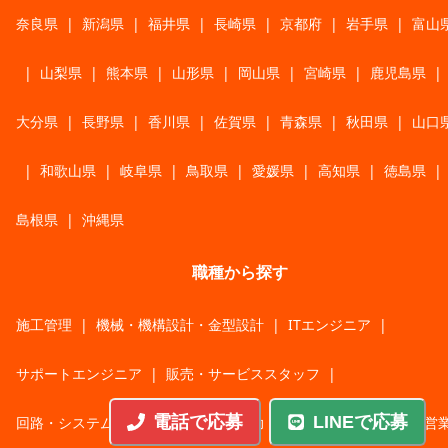
奈良県
|
新潟県
|
福井県
|
長崎県
|
京都府
|
岩手県
|
富山
|
山梨県
|
熊本県
|
山形県
|
岡山県
|
宮崎県
|
鹿児島県
|
大分県
|
長野県
|
香川県
|
佐賀県
|
青森県
|
秋田県
|
山口
|
和歌山県
|
岐阜県
|
鳥取県
|
愛媛県
|
高知県
|
徳島県
|
島根県
|
沖縄県
職種から探す
施工管理
|
機械・機構設計・金型設計
|
ITエンジニア
|
サポートエンジニア
|
販売・サービススタッフ
|
電話で応募
LINEで応募
回路・システム設計
|
調理・調理補助
|
医療・福祉・介護
|
営