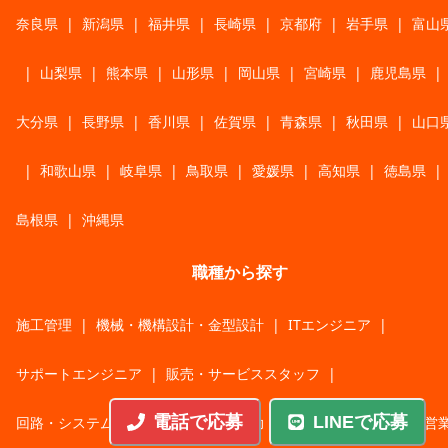
奈良県
|
新潟県
|
福井県
|
長崎県
|
京都府
|
岩手県
|
富山
|
山梨県
|
熊本県
|
山形県
|
岡山県
|
宮崎県
|
鹿児島県
|
大分県
|
長野県
|
香川県
|
佐賀県
|
青森県
|
秋田県
|
山口
|
和歌山県
|
岐阜県
|
鳥取県
|
愛媛県
|
高知県
|
徳島県
|
島根県
|
沖縄県
職種から探す
施工管理
|
機械・機構設計・金型設計
|
ITエンジニア
|
サポートエンジニア
|
販売・サービススタッフ
|
電話で応募
LINEで応募
回路・システム設計
|
調理・調理補助
|
医療・福祉・介護
|
営