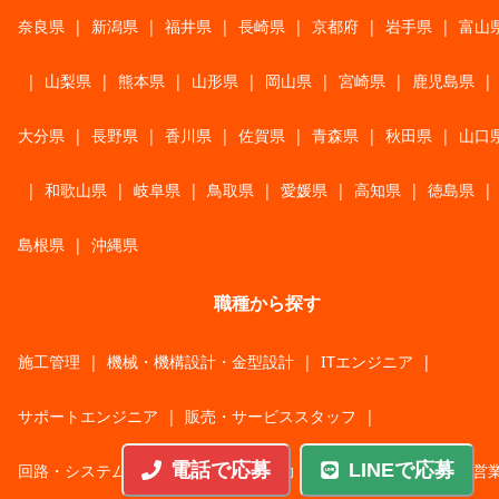
奈良県
|
新潟県
|
福井県
|
長崎県
|
京都府
|
岩手県
|
富山
|
山梨県
|
熊本県
|
山形県
|
岡山県
|
宮崎県
|
鹿児島県
|
大分県
|
長野県
|
香川県
|
佐賀県
|
青森県
|
秋田県
|
山口
|
和歌山県
|
岐阜県
|
鳥取県
|
愛媛県
|
高知県
|
徳島県
|
島根県
|
沖縄県
職種から探す
施工管理
|
機械・機構設計・金型設計
|
ITエンジニア
|
サポートエンジニア
|
販売・サービススタッフ
|
電話で応募
LINEで応募
回路・システム設計
|
調理・調理補助
|
医療・福祉・介護
|
営