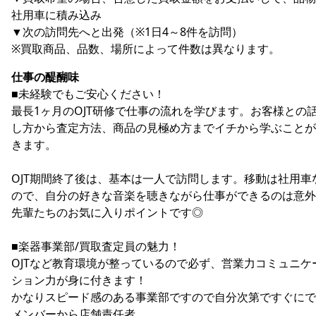
社用車に積み込み
▼次の訪問先へと出発（※1日4～8件を訪問）
※買取商品、品数、場所によって件数は異なります。
仕事の醍醐味
■未経験でもご安心ください！
最長1ヶ月のOJT研修で仕事の流れを学びます。お客様との
し方から査定方法、商品の見極め方までイチから学ぶことが
きます。
OJT期間終了後は、基本は一人で訪問します。移動は社用車
ので、自分の好きな音楽を聴きながら仕事ができるのは意外
先輩たちのお気に入りポイントです◎
■楽器事業部/買取査定員の魅力！
OJTなど教育環境が整っているので必ず、営業力コミュニケ
ション力が身に付きます！
かなりスピード感のある事業部ですので自分次第ですぐにで
メンバーから店舗責任者