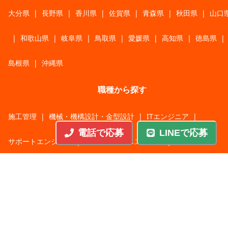
大分県
|
長野県
|
香川県
|
佐賀県
|
青森県
|
秋田県
|
山口
|
和歌山県
|
岐阜県
|
鳥取県
|
愛媛県
|
高知県
|
徳島県
|
島根県
|
沖縄県
職種から探す
施工管理
|
機械・機構設計・金型設計
|
ITエンジニア
|
電話で応募
LINEで応募
サポートエンジニア
|
販売・サービススタッフ
|
回路・システム設計
|
調理・調理補助
|
医療・福祉・介護
|
営
|
工場・軽作業
|
インフラエンジニア
|
警備・交通誘導
|
ドライバー・配送・物流
|
事務・営業事務・総務
|
その他
|