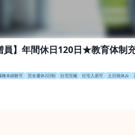
/増員】年間休日120日★教育体
職種未経験可
完全週休2日制
社宅完備
社宅入居可
土日祝休み