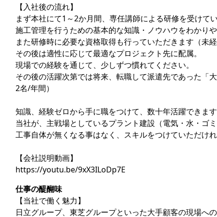
【入社後の流れ】
まず本社にて1～2か月間、専任講師による研修を受けて
施工管理を行うための基本的な知識・ノウハウをわかり
また研修時に必要な資格取得も行っていただきます（未経
その後は適性に応じて最適なプロジェクト先に配属。
現場での経験を通じて、少しずつ慣れてください。
その後の活躍次第では将来、転職して派遣先であった「大
2名/年間）
知識、経験ゼロから手に職をつけて、数十年活躍できます
当社が、主戦場としているプラント建設（電気・水・ゴミ
工事自体が無くなる事はなく、スキルをつけていただけれ
【会社説明動画】
https://youtu.be/9xX3ILoDp7E
仕事の醍醐味
【当社で働く魅力】
日立グループ、東芝グループといった大手顧客の現場への