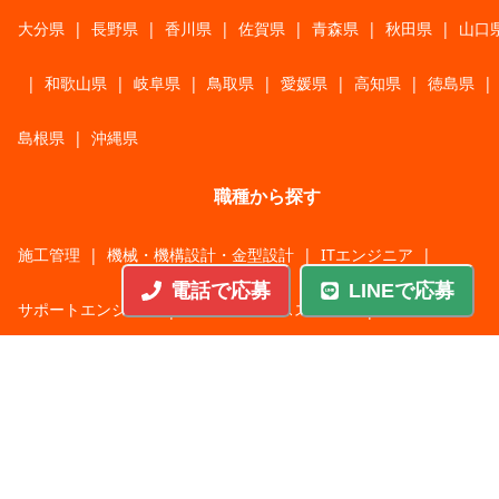
大分県
|
長野県
|
香川県
|
佐賀県
|
青森県
|
秋田県
|
山口
|
和歌山県
|
岐阜県
|
鳥取県
|
愛媛県
|
高知県
|
徳島県
|
島根県
|
沖縄県
職種から探す
施工管理
|
機械・機構設計・金型設計
|
ITエンジニア
|
電話で応募
LINEで応募
サポートエンジニア
|
販売・サービススタッフ
|
回路・システム設計
|
調理・調理補助
|
医療・福祉・介護
|
営
|
工場・軽作業
|
インフラエンジニア
|
警備・交通誘導
|
ドライバー・配送・物流
|
事務・営業事務・総務
|
その他
|